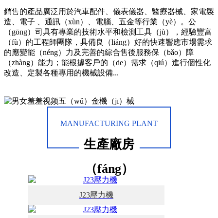
銷售的產品廣泛用於汽車配件、儀表儀器、醫療器械、家電製
造、電子 、通訊（xùn）、電腦、五金等行業（yè）。公
（gōng）司具有專業的技術水平和檢測工具（jù），經驗豐富
（fù）的工程師團隊，具備良（liáng）好的快速響應市場需求
的應變能（néng）力及完善的綜合售後服務保（bǎo）障
（zhàng）能力；能根據客戶的（de）需求（qiú）進行個性化
改造、定製各種專用的機械設備...
查看詳情（qíng）
聯係我們
MANUFACTURING PLANT
生產廠房
（fáng）
J23壓力機