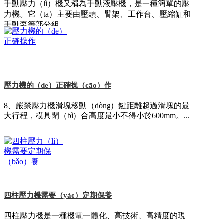
手動壓力（lì）機又稱為手動液壓機，是一種簡單的壓
力機。它（tā）主要由壓頭、臂架、工作台、壓縮缸和
手動泵等部分組......
壓力機的（de）正確操（cāo）作
壓（yā）力機的主缸運動原理
8、嚴禁壓力機滑塊移動（dòng）鍵距離超過滑塊的最
大行程，模具閉（bì）合高度最小不得小於600mm。...
壓（yā）力機（jī）的主缸運動是（shì）一個相對比較
複雜（zá）的過程，主缸運動的前三個（gè）步驟，
分別是主缸的啟動、主缸滑塊的快速下......
四柱壓力機需要（yào）定期保養
四柱壓力機是一種機電一體化、高技術、高精度的現