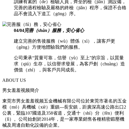
訓練有素的（de）檢驗人員，齊全的檢（jiǎn）測設備，
完善的過程檢驗及嚴格的終檢（jiǎn）程序，保證不合格
品不會流入下道工（gōng）序。
04
/
04
完善（shàn）服務，安心省心
建立完善的售後服務（wù）體係（xì），讓客戶更
（gèng）方便地體驗我們的服務。
公司秉承“質量可靠，信譽（yù）至上”的宗旨，以質量
求（qiú）生存，以信譽求發展，為客戶創（chuàng）造
價值（zhí），與客戶共同成長。
ABOUT US
男女羞羞视频簡介
東莞市男女羞羞视频五金機械有限公司位於東莞市著名的五金
模（mó）具機械（xiè）重鎮---長安鎮，距廣深高速公路出口2
公裏，緊臨107國道及358省道，交通十（shí）分（fèn）便利
（lì）。公司始創於2014年，是一家專業銷售各種精密鍛壓機
械及周邊自動化設備的企業。