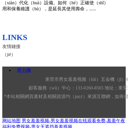
壓力機（jī）的為（wéi）壓力（lì）為何這麽大
（xiàn）代化（huà）設備。如何（hé）正確使（shǐ）
用和保養維護（hù），是延長其使用壽命，......
壓力機由兩個大小不同的液缸組成的（de），在液
（yè）缸裏（lǐ）充滿水或油。充水的叫“水壓機”；充
油的稱“油壓機（jī）”。兩個......
LINKS
友情鏈接
（jiē）
壓力（lì）機防起皺（zhòu）處理
壓力（lì）機實質上是一台拉伸液壓機，在拉伸液壓機
壓力機
中，起皺成為製約其拉深成形的主要（yào）缺陷
（xiàn）之（zhī）一,嚴重影響零件質......
東莞市男女羞羞视频（hǎi）五金機（jī）
顧客服務（wù）中心：133-0260-8565 地址：
*本站相關網頁素材及相關資源均（jun1）來源互聯網，如有侵權
网站地图
男女羞羞视频-男女羞羞视频在线观看免费-羞羞午夜
如何保養壓力機的油缸
福利免费视频-男女无遮挡羞羞视频