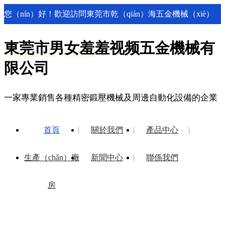
您（nín）好！歡迎訪問東莞市乾（qián）海五金機械（xiè）
有限公（gōng）司（sī）網站！
東莞市男女羞羞视频五金機械有
服務熱線：133-0260-8565
限公司
一家專業銷售各種精密鍛壓機械及周邊自動化設備的企業
首頁
關於我們
產品中心
生產（chǎn）廠
新聞中心
聯係我們
房