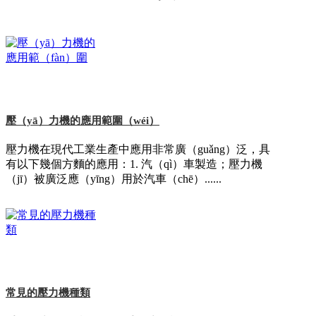
壓（yā）力機的應用範圍（wéi）
壓力機在現代工業生產中應用非常廣（guǎng）泛，具
有以下幾個方麵的應用：1. 汽（qì）車製造；壓力機
（jī）被廣泛應（yīng）用於汽車（chē）......
常見的壓力機種類