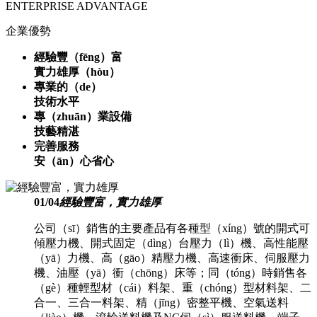
ENTERPRISE ADVANTAGE
企業優勢
經驗豐（fēng）富
實力雄厚（hòu）
專業的（de）
技術水平
專（zhuān）業設備
技藝精湛
完善服務
安（ān）心省心
01
/
04
經驗豐富，實力雄厚
公司（sī）銷售的主要產品有各種型（xíng）號的開式可
傾壓力機、開式固定（dìng）台壓力（lì）機、高性能壓
（yā）力機、高（gāo）精壓力機、高速衝床、伺服壓力
機、油壓（yā）衝（chōng）床等；同（tóng）時銷售各
（gè）種輕型材（cái）料架、重（chóng）型材料架、二
合一、三合一料架、精（jīng）密整平機、空氣送料