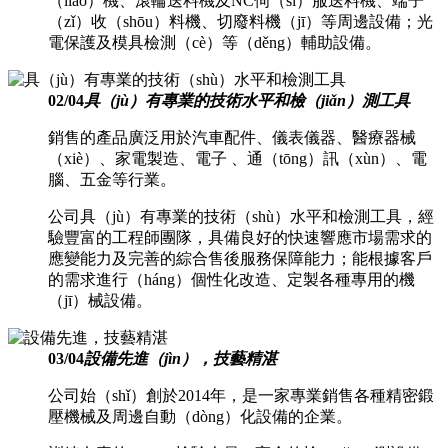
（liào）機、滾輪送料機及NC伺（sì）服送料機、端子
（zǐ）收（shōu）料機、切廢料機（jī）等周邊設備；光
電保護及模具檢測（cè）等（děng）輔助設備。
02
/
04
具（jù）有專業的技術水平和檢（jiǎn）測工具
銷售的產品廣泛用於汽車配件、儀表儀器、醫療器械
（xiè）、家電製造、電子 、通（tōng）訊（xùn）、電
腦、五金等行業。
公司具（jù）有專業的技術（shù）水平和檢測工具，經
驗豐富的工程師團隊，具備良好的快速響應市場需求的
應變能力及完善的綜合售後服務保障能力；能根據客戶
的需求進行（háng）個性化改造、定製各種專用的機
（jī）械設備。
03
/
04
設備先進（jìn），技藝精湛
公司始（shǐ）創於2014年，是一家專業銷售各種精密鍛
壓機械及周邊自動（dòng）化設備的企業。